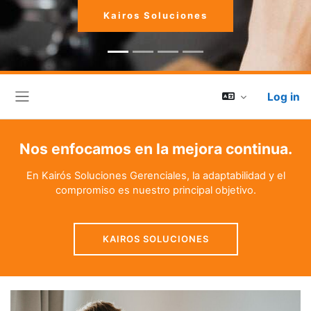
Kairos Soluciones
Log in
Side panel
Nos enfocamos en la mejora continua.
En Kairós Soluciones Gerenciales, la adaptabilidad y el
compromiso es nuestro principal objetivo.
KAIROS SOLUCIONES