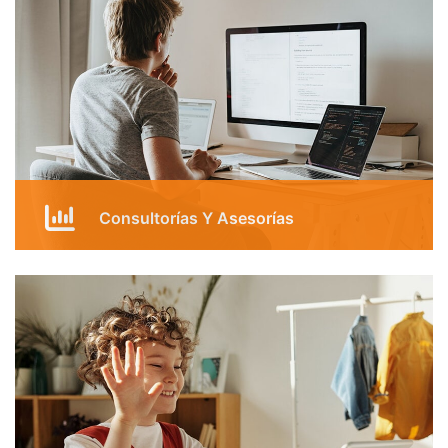
Consultorías Y Asesorías
Gestión de Cambio y gestión de
conocimiento.
Gestión de Calidad.
Estadísticas básica y avanzada.
Energía Renovable y fósil.
Gestión de Centro de Contacto, Centros de
Soporte al Usuario.
Gerencia de Proyectos: ámbito predictivo y
ágil.