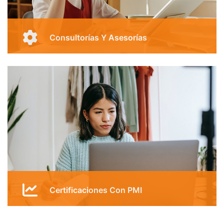
Evaluación y Planificación de modelos de
negocios
Kairos Soluciones
Consultorías Y Asesorías
Especializada en Coaching.
Gestión de PMO, Portafolio, Programas y
Proyectos.
Gestión de Calidad.
Planificación Estratégica.
Modelos de negocio.
Optimización de procesos.
Kairos Soluciones
Certificaciones Con PMI
Programa de certificaciones con certificados
internacionales